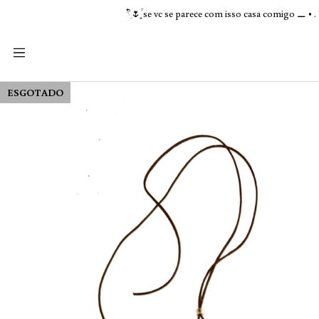
𓍢ִ໋🌷͙֒ se vc se parece com isso casa comigo ⚊ • . ˚ ᯓ★ ˖ ۫ ִ
ESGOTADO