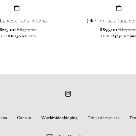
baguete fada noturna
⊹✷.* mini saia fada do
$225,00
R$450,00
R$95,00
R$190,0
x de
R$112,50
sem juros
2
x de
R$47,50
sem juro
utos
Contato
Worldwide shipping
Tabela de medidas
Tro