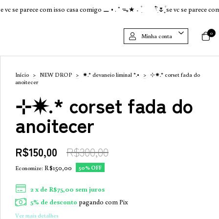
e parece com isso casa comigo ⚊ • . ˚ ᯓ★ ˖ ۫ ִ
𓍢ִ໋🌷͙֒ se vc se parece com isso ca
0
Minha conta
Início
>
NEW DROP
>
✷.* devaneio liminal *.•
>
⊹✷.* corset fada do
anoitecer
⊹✷.* corset fada do
anoitecer
R$150,00
R$300,00
R$150,00
50
% OFF
Economize:
2
x de
R$75,00
sem juros
5% de desconto
pagando com Pix
Ver mais detalhes