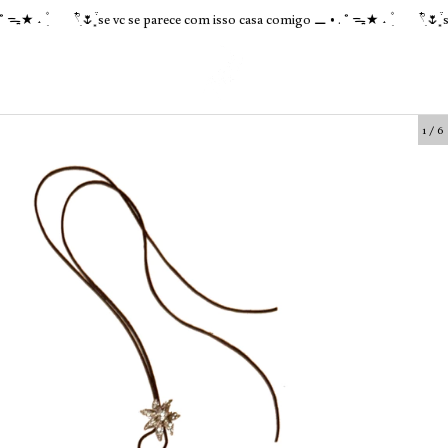
𓍢ִ໋🌷͙֒ se vc se parece com isso casa comigo ⚊ • . ˚ ᯓ★ ˖ ۫ ִ
𓍢ִ໋🌷͙֒ se vc s
1
/
6