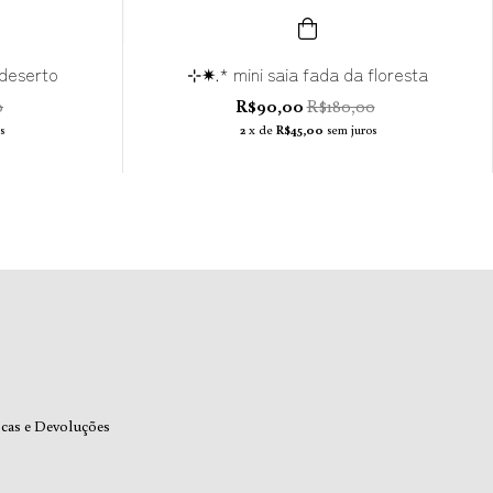
 deserto
⊹✷.* mini saia fada da floresta
0
R$90,00
R$180,00
s
2
x de
R$45,00
sem juros
cas e Devoluções