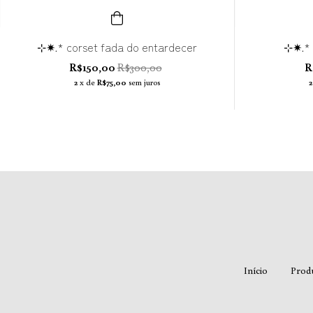
⊹✷.* corset fada do entardecer
⊹✷.* 
R$150,00
R$300,00
R
2
x de
R$75,00
sem juros
2
Início
Prod